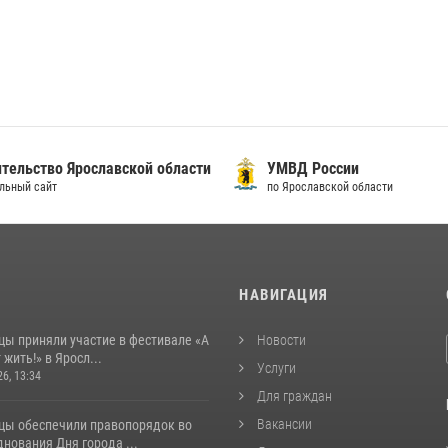
тельство Ярославской области
УМВД России
льный сайт
по Ярославской области
И
НАВИГАЦИЯ
цы приняли участие в фестивале «А
Новости
 жить!» в Яросл...
Услуги
26, 13:34
Для граждан
Вакансии
цы обеспечили правопорядок во
нования Дня города ...