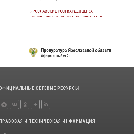
ЯРОСЛАВСКИЕ РОСГВАРДЕЙЦЫ ЗА
ПРОШЕДШУЮ НЕДЕЛЮ СОВЕРШИЛИ БОЛЕЕ
400 ВЫЕЗДОВ ПО СИГНАЛАМ «ТРЕВОГА»
13 июля 2026, 08:35
ЯРОСЛАВСКИЕ РОСГВАРДЕЙЦЫ ЗА
Прокуратура Ярославской области
ПРОШЕДШУЮ НЕДЕЛЮ СОВЕРШИЛИ БОЛЕЕ
Официальный сайт
250 ВЫЕЗДОВ ПО СИГНАЛАМ «ТРЕВОГА»
27 июля 2026, 08:57
ЯРОСЛАВСКИЕ РОСГВАРДЕЙЦЫ ЗА
ПРОШЕДШУЮ НЕДЕЛЮ СОВЕРШИЛИ БОЛЕЕ
ОФИЦИАЛЬНЫЕ СЕТЕВЫЕ РЕСУРСЫ
300 ВЫЕЗДОВ ПО СИГНАЛАМ «ТРЕВОГА»
20 июля 2026, 14:47
Росгвардейцы оказали помощь
пострадавшему в ДТП мотоциклисту в
ПРАВОВАЯ И ТЕХНИЧЕСКАЯ ИНФОРМАЦИЯ
Ярославле
20 июля 2026, 11:59