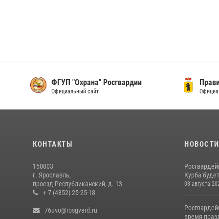
ФГУП "Охрана" Росгвардии
Прави
Официальный сайт
Официа
КОНТАКТЫ
НОВОСТ
150003
Росгвардей
г. Ярославль,
Курба будет
проезд Республиканский, д. 13
03 августа 20
+ 7 (4852) 25-25-18
Росгвардей
76uvo@rosgvard.ru
время празд