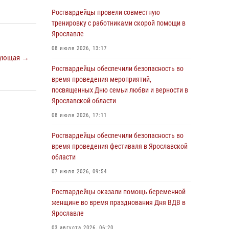
Ярославле
Росгвардейцы провели совместную
03 августа 2026, 06:20
тренировку с работниками скорой помощи в
Ярославле
Росгвардейцы обеспечили правопорядок во
время массового забега в Ярославле
08 июля 2026, 13:17
ующая →
27 июля 2026, 09:10
Росгвардейцы обеспечили безопасность во
время проведения мероприятий,
Росгвардейцы обеспечили правопорядок во
посвященных Дню семьи любви и верности в
время крестного хода в Ярославской области
Ярославской области
27 июля 2026, 09:09
08 июля 2026, 17:11
ЯРОСЛАВСКИЕ РОСГВАРДЕЙЦЫ ЗА
Росгвардейцы обеспечили безопасность во
ПРОШЕДШУЮ НЕДЕЛЮ СОВЕРШИЛИ БОЛЕЕ
время проведения фестиваля в Ярославской
250 ВЫЕЗДОВ ПО СИГНАЛАМ «ТРЕВОГА»
области
27 июля 2026, 08:57
07 июля 2026, 09:54
ЯРОСЛАВСКИЕ РОСГВАРДЕЙЦЫ ЗА
Росгвардейцы оказали помощь беременной
ПРОШЕДШУЮ НЕДЕЛЮ СОВЕРШИЛИ БОЛЕЕ
женщине во время празднования Дня ВДВ в
300 ВЫЕЗДОВ ПО СИГНАЛАМ «ТРЕВОГА»
Ярославле
20 июля 2026, 14:47
03 августа 2026, 06:20