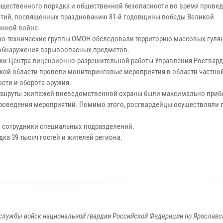
бщественного порядка и общественной безопасности во время прове
тий, посвященных празднованию 81-й годовщины победы Великой
енной войне.
о-технические группы ОМОН обследовали территорию массовых гуля
обнаружения взрывоопасных предметов.
ки Центра лицензионно-разрешительной работы Управления Росгвард
кой области провели мониторинговые мероприятия в области частно
ости и оборота оружия.
ршруты экипажей вневедомственной охраны были максимально приб
роведения мероприятий. Помимо этого, росгвардейцы осуществляли 
ы сотрудники специальных подразделений.
ка 39 тысяч гостей и жителей региона.
службы войск национальной гвардии Российской Федерации по Ярославс