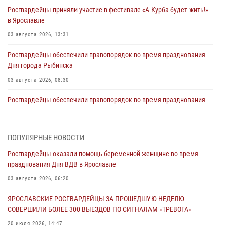
Росгвардейцы приняли участие в фестивале «А Курба будет жить!»
в Ярославле
03 августа 2026, 13:31
Росгвардейцы обеспечили правопорядок во время празднования
Дня города Рыбинска
03 августа 2026, 08:30
Росгвардейцы обеспечили правопорядок во время празднования
Дня воздушно-десантных войск
03 августа 2026, 08:11
ПОПУЛЯРНЫЕ НОВОСТИ
Ярославские росгвардейцы за прошедшую неделю совершили
Росгвардейцы оказали помощь беременной женщине во время
более 300 выездов по сигналам «тревога»
празднования Дня ВДВ в Ярославле
03 августа 2026, 07:24
03 августа 2026, 06:20
Росгвардейцы оказали помощь беременной женщине во время
ЯРОСЛАВСКИЕ РОСГВАРДЕЙЦЫ ЗА ПРОШЕДШУЮ НЕДЕЛЮ
празднования Дня ВДВ в Ярославле
СОВЕРШИЛИ БОЛЕЕ 300 ВЫЕЗДОВ ПО СИГНАЛАМ «ТРЕВОГА»
03 августа 2026, 06:20
20 июля 2026, 14:47