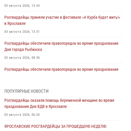
03 августа 2026, 13:34
Росгвардейцы приняли участие в фестивале «А Курба будет жить!»
в Ярославле
03 августа 2026, 13:31
Росгвардейцы обеспечили правопорядок во время празднования
Дня города Рыбинска
03 августа 2026, 08:30
Росгвардейцы обеспечили правопорядок во время празднования
Дня воздушно-десантных войск
03 августа 2026, 08:11
ПОПУЛЯРНЫЕ НОВОСТИ
Ярославские росгвардейцы за прошедшую неделю совершили
Росгвардейцы оказали помощь беременной женщине во время
более 300 выездов по сигналам «тревога»
празднования Дня ВДВ в Ярославле
03 августа 2026, 07:24
03 августа 2026, 06:20
Росгвардейцы оказали помощь беременной женщине во время
ЯРОСЛАВСКИЕ РОСГВАРДЕЙЦЫ ЗА ПРОШЕДШУЮ НЕДЕЛЮ
празднования Дня ВДВ в Ярославле