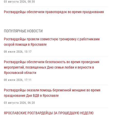
03 августа 2026, 08:30
Росгвардейцы обеспечили правопорядок во время празднования
Дня воздушно-десантных войск
03 августа 2026, 08:11
ПОПУЛЯРНЫЕ НОВОСТИ
Ярославские росгвардейцы за прошедшую неделю совершили
Росгвардейцы провели совместную тренировку с работниками
более 300 выездов по сигналам «тревога»
скорой помощи в Ярославле
03 августа 2026, 07:24
08 июля 2026, 13:17
Росгвардейцы оказали помощь беременной женщине во время
Росгвардейцы обеспечили безопасность во время проведения
празднования Дня ВДВ в Ярославле
мероприятий, посвященных Дню семьи любви и верности в
03 августа 2026, 06:20
Ярославской области
Росгвардейцы обеспечили правопорядок во время массового
08 июля 2026, 17:11
забега в Ярославле
Росгвардейцы оказали помощь беременной женщине во время
27 июля 2026, 09:10
празднования Дня ВДВ в Ярославле
Росгвардейцы обеспечили правопорядок во время крестного хода
03 августа 2026, 06:20
в Ярославской области
ЯРОСЛАВСКИЕ РОСГВАРДЕЙЦЫ ЗА ПРОШЕДШУЮ НЕДЕЛЮ