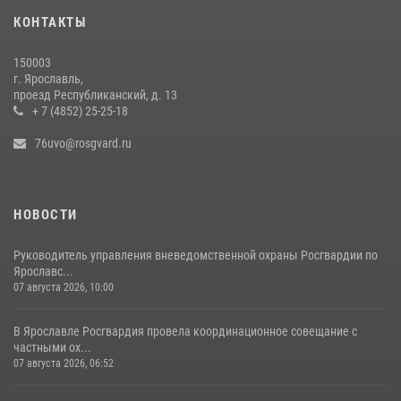
ПРОВЕДЕНИЯ РЯДА МЕРОПРИЯТИЙ В ЯРОСЛАВСКОЙ ОБЛАСТИ
КОНТАКТЫ
20 июля 2026, 12:05
1
150003
Росгвардейцы обеспечили правопорядок во время крестного хода
г. Ярославль,
в Ярославской области
проезд Республиканский, д. 13
+ 7 (4852) 25-25-18
27 июля 2026, 09:09
76uvo@rosgvard.ru
НОВОСТИ
Руководитель управления вневедомственной охраны Росгвардии по
Ярославс...
07 августа 2026, 10:00
В Ярославле Росгвардия провела координационное совещание с
частными ох...
07 августа 2026, 06:52