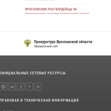
ЯРОСЛАВСКИЕ РОСГВАРДЕЙЦЫ ЗА
ПРОШЕДШУЮ НЕДЕЛЮ СОВЕРШИЛИ БОЛЕЕ
400 ВЫЕЗДОВ ПО СИГНАЛАМ «ТРЕВОГА»
13 июля 2026, 08:35
ЯРОСЛАВСКИЕ РОСГВАРДЕЙЦЫ ЗА
Прокуратура Ярославской области
ПРОШЕДШУЮ НЕДЕЛЮ СОВЕРШИЛИ БОЛЕЕ
Официальный сайт
300 ВЫЕЗДОВ ПО СИГНАЛАМ «ТРЕВОГА»
20 июля 2026, 14:47
ЯРОСЛАВСКИЕ РОСГВАРДЕЙЦЫ ЗА
ПРОШЕДШУЮ НЕДЕЛЮ СОВЕРШИЛИ БОЛЕЕ
ОФИЦИАЛЬНЫЕ СЕТЕВЫЕ РЕСУРСЫ
250 ВЫЕЗДОВ ПО СИГНАЛАМ «ТРЕВОГА»
27 июля 2026, 08:57
Росгвардейцы оказали помощь
пострадавшему в ДТП мотоциклисту в
ПРАВОВАЯ И ТЕХНИЧЕСКАЯ ИНФОРМАЦИЯ
Ярославле
20 июля 2026, 11:59