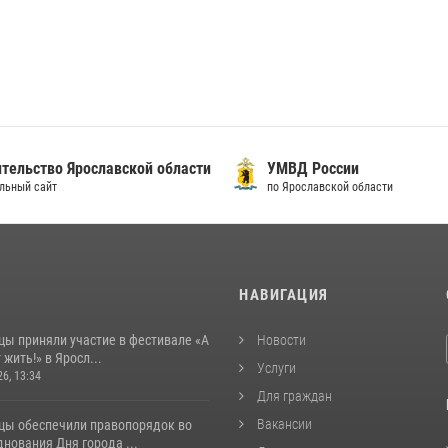
тельство Ярославской области
УМВД России
льный сайт
по Ярославской области
И
НАВИГАЦИЯ
цы приняли участие в фестивале «А
Новости
 жить!» в Яросл...
Услуги
26, 13:34
Для граждан
Вакансии
цы обеспечили правопорядок во
нования Дня города ...