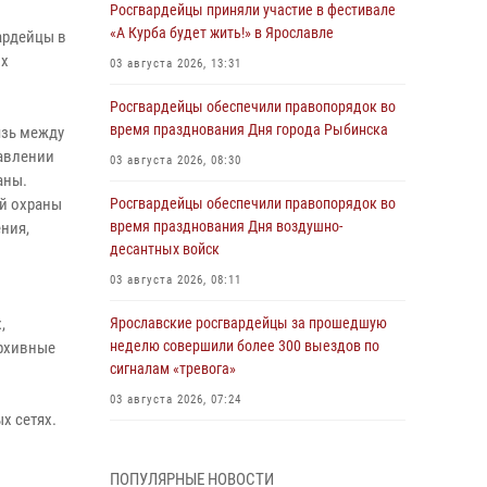
Росгвардейцы приняли участие в фестивале
«А Курба будет жить!» в Ярославле
ардейцы в
их
03 августа 2026, 13:31
Росгвардейцы обеспечили правопорядок во
время празднования Дня города Рыбинска
язь между
равлении
03 августа 2026, 08:30
аны.
ой охраны
Росгвардейцы обеспечили правопорядок во
время празднования Дня воздушно-
ния,
десантных войск
03 августа 2026, 08:11
,
Ярославские росгвардейцы за прошедшую
неделю совершили более 300 выездов по
архивные
сигналам «тревога»
03 августа 2026, 07:24
х сетях.
Росгвардейцы оказали помощь беременной
женщине во время празднования Дня ВДВ в
ПОПУЛЯРНЫЕ НОВОСТИ