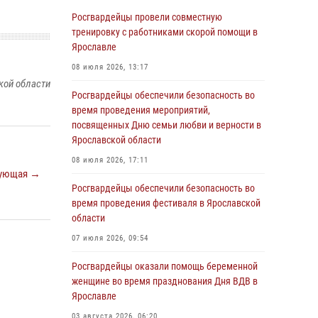
Ярославле
Росгвардейцы провели совместную
03 августа 2026, 06:20
тренировку с работниками скорой помощи в
Ярославле
Росгвардейцы обеспечили правопорядок во
время массового забега в Ярославле
08 июля 2026, 13:17
кой области
27 июля 2026, 09:10
Росгвардейцы обеспечили безопасность во
время проведения мероприятий,
Росгвардейцы обеспечили правопорядок во
посвященных Дню семьи любви и верности в
время крестного хода в Ярославской области
Ярославской области
27 июля 2026, 09:09
08 июля 2026, 17:11
ующая →
ЯРОСЛАВСКИЕ РОСГВАРДЕЙЦЫ ЗА
Росгвардейцы обеспечили безопасность во
ПРОШЕДШУЮ НЕДЕЛЮ СОВЕРШИЛИ БОЛЕЕ
время проведения фестиваля в Ярославской
250 ВЫЕЗДОВ ПО СИГНАЛАМ «ТРЕВОГА»
области
27 июля 2026, 08:57
07 июля 2026, 09:54
ЯРОСЛАВСКИЕ РОСГВАРДЕЙЦЫ ЗА
Росгвардейцы оказали помощь беременной
ПРОШЕДШУЮ НЕДЕЛЮ СОВЕРШИЛИ БОЛЕЕ
женщине во время празднования Дня ВДВ в
300 ВЫЕЗДОВ ПО СИГНАЛАМ «ТРЕВОГА»
Ярославле
20 июля 2026, 14:47
03 августа 2026, 06:20