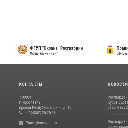
ФГУП "Охрана" Росгвардии
Прави
Официальный сайт
Официа
КОНТАКТЫ
НОВОСТ
150003
Росгвардей
г. Ярославль,
Курба будет
проезд Республиканский, д. 13
03 августа 20
+ 7 (4852) 25-25-18
Росгвардей
76uvo@rosgvard.ru
время празд