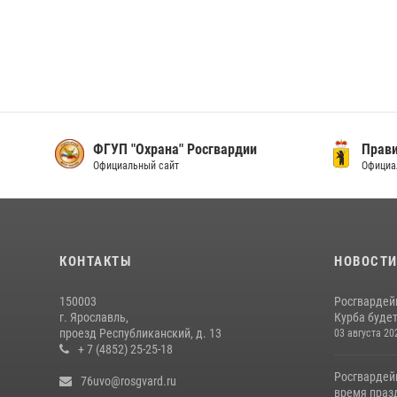
ФГУП "Охрана" Росгвардии
Прави
Официальный сайт
Официа
КОНТАКТЫ
НОВОСТ
150003
Росгвардей
г. Ярославль,
Курба будет
проезд Республиканский, д. 13
03 августа 20
+ 7 (4852) 25-25-18
Росгвардей
76uvo@rosgvard.ru
время празд