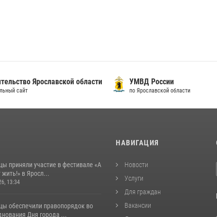
тельство Ярославской области
УМВД России
льный сайт
по Ярославской области
И
НАВИГАЦИЯ
цы приняли участие в фестивале «А
Новости
 жить!» в Яросл...
Услуги
26, 13:34
Для граждан
Вакансии
цы обеспечили правопорядок во
нования Дня города ...