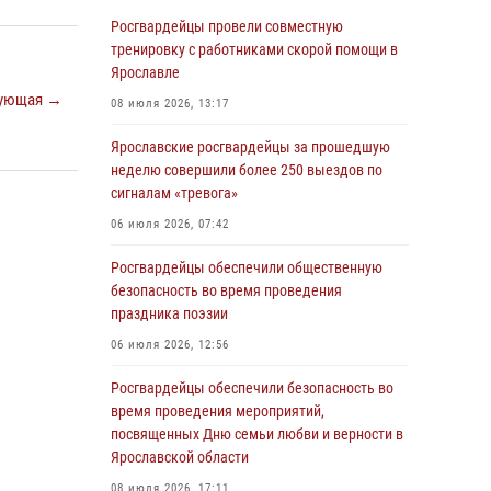
Ярославле
Росгвардейцы провели совместную
03 августа 2026, 06:20
тренировку с работниками скорой помощи в
Ярославле
Росгвардейцы обеспечили правопорядок во
ующая →
время массового забега в Ярославле
08 июля 2026, 13:17
27 июля 2026, 09:10
Ярославские росгвардейцы за прошедшую
неделю совершили более 250 выездов по
Росгвардейцы обеспечили правопорядок во
сигналам «тревога»
время крестного хода в Ярославской области
06 июля 2026, 07:42
27 июля 2026, 09:09
Росгвардейцы обеспечили общественную
ЯРОСЛАВСКИЕ РОСГВАРДЕЙЦЫ ЗА
безопасность во время проведения
ПРОШЕДШУЮ НЕДЕЛЮ СОВЕРШИЛИ БОЛЕЕ
праздника поэзии
250 ВЫЕЗДОВ ПО СИГНАЛАМ «ТРЕВОГА»
06 июля 2026, 12:56
27 июля 2026, 08:57
Росгвардейцы обеспечили безопасность во
ЯРОСЛАВСКИЕ РОСГВАРДЕЙЦЫ ЗА
время проведения мероприятий,
ПРОШЕДШУЮ НЕДЕЛЮ СОВЕРШИЛИ БОЛЕЕ
посвященных Дню семьи любви и верности в
300 ВЫЕЗДОВ ПО СИГНАЛАМ «ТРЕВОГА»
Ярославской области
20 июля 2026, 14:47
08 июля 2026, 17:11