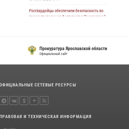
Росгвардейцы обеспечили безопасность во
время проведения фестиваля в Ярославской
области
07 июля 2026, 09:54
ЯРОСЛАВСКИЕ РОСГВАРДЕЙЦЫ ЗА
Прокуратура Ярославской области
ПРОШЕДШУЮ НЕДЕЛЮ СОВЕРШИЛИ БОЛЕЕ
Официальный сайт
400 ВЫЕЗДОВ ПО СИГНАЛАМ «ТРЕВОГА»
13 июля 2026, 08:35
Росгвардейцы обеспечили общественную
безопасность во время театрального
ОФИЦИАЛЬНЫЕ СЕТЕВЫЕ РЕСУРСЫ
шествия
06 июля 2026, 09:55
ЯРОСЛАВСКИЕ РОСГВАРДЕЙЦЫ ЗА
ПРОШЕДШУЮ НЕДЕЛЮ СОВЕРШИЛИ БОЛЕЕ
ПРАВОВАЯ И ТЕХНИЧЕСКАЯ ИНФОРМАЦИЯ
250 ВЫЕЗДОВ ПО СИГНАЛАМ «ТРЕВОГА»
27 июля 2026, 08:57