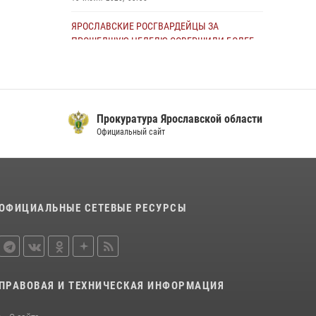
ЯРОСЛАВСКИЕ РОСГВАРДЕЙЦЫ ЗА
ПРОШЕДШУЮ НЕДЕЛЮ СОВЕРШИЛИ БОЛЕЕ
250 ВЫЕЗДОВ ПО СИГНАЛАМ «ТРЕВОГА»
27 июля 2026, 08:57
Росгвардейцы оказали помощь беременной
Прокуратура Ярославской области
женщине во время празднования Дня ВДВ в
Официальный сайт
Ярославле
03 августа 2026, 06:20
ЯРОСЛАВСКИЕ РОСГВАРДЕЙЦЫ ЗА
ПРОШЕДШУЮ НЕДЕЛЮ СОВЕРШИЛИ БОЛЕЕ
ОФИЦИАЛЬНЫЕ СЕТЕВЫЕ РЕСУРСЫ
300 ВЫЕЗДОВ ПО СИГНАЛАМ «ТРЕВОГА»
20 июля 2026, 14:47
Росгвардейцы оказали помощь
пострадавшему в ДТП мотоциклисту в
ПРАВОВАЯ И ТЕХНИЧЕСКАЯ ИНФОРМАЦИЯ
Ярославле
20 июля 2026, 11:59