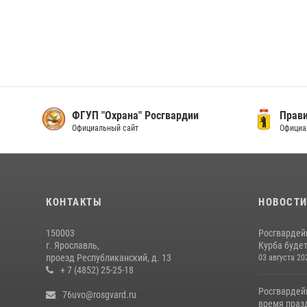
ФГУП "Охрана" Росгвардии
Прави
Официальный сайт
Официа
КОНТАКТЫ
НОВОСТ
150003
Росгвардей
г. Ярославль,
Курба будет
проезд Республиканский, д. 13
03 августа 20
+ 7 (4852) 25-25-18
Росгвардей
76uvo@rosgvard.ru
время празд