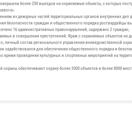
совершили более 250 выездов на охраняемые объекты, с которых пост
ревога».
ениям из дежурных частей территориальных органов внутренних дел 
ния безопасности граждан и общественного порядка росгвардейцы в
есечено 16 административных правонарушений, задержано 2 граждан,
аемых в совершении преступлений. Краж с охраняемых объектов не 
го, личный состав регионального управления вневедомственной охр
ии задействовался для обеспечения общественного порядка и безопа
во время проведения культурных и спортивных мероприятий на террит
 охраны обеспечивают охрану более 3500 объектов и более 8000 мест