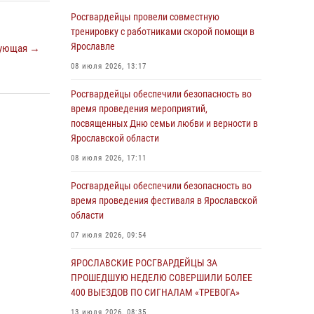
Ярославле
Росгвардейцы провели совместную
03 августа 2026, 06:20
тренировку с работниками скорой помощи в
Ярославле
ующая →
Росгвардейцы обеспечили правопорядок во
время массового забега в Ярославле
08 июля 2026, 13:17
27 июля 2026, 09:10
Росгвардейцы обеспечили безопасность во
время проведения мероприятий,
Росгвардейцы обеспечили правопорядок во
посвященных Дню семьи любви и верности в
время крестного хода в Ярославской области
Ярославской области
27 июля 2026, 09:09
08 июля 2026, 17:11
ЯРОСЛАВСКИЕ РОСГВАРДЕЙЦЫ ЗА
Росгвардейцы обеспечили безопасность во
ПРОШЕДШУЮ НЕДЕЛЮ СОВЕРШИЛИ БОЛЕЕ
время проведения фестиваля в Ярославской
250 ВЫЕЗДОВ ПО СИГНАЛАМ «ТРЕВОГА»
области
27 июля 2026, 08:57
07 июля 2026, 09:54
ЯРОСЛАВСКИЕ РОСГВАРДЕЙЦЫ ЗА
ЯРОСЛАВСКИЕ РОСГВАРДЕЙЦЫ ЗА
ПРОШЕДШУЮ НЕДЕЛЮ СОВЕРШИЛИ БОЛЕЕ
ПРОШЕДШУЮ НЕДЕЛЮ СОВЕРШИЛИ БОЛЕЕ
300 ВЫЕЗДОВ ПО СИГНАЛАМ «ТРЕВОГА»
400 ВЫЕЗДОВ ПО СИГНАЛАМ «ТРЕВОГА»
20 июля 2026, 14:47
13 июля 2026, 08:35