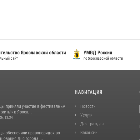
тельство Ярославской области
УМВД России
льный сайт
по Ярославской области
И
НАВИГАЦИЯ
цы приняли участие в фестивале «А
Новости
 жить!» в Яросл...
Услуги
26, 13:34
Для граждан
Вакансии
цы обеспечили правопорядок во
нования Дня города ...