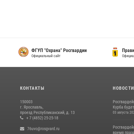
ФГУП "Охрана" Росгвардии
Прави
Официальный сайт
Официа
КОНТАКТЫ
НОВОСТ
150003
Росгвардей
г. Ярославль,
Курба будет
проезд Республиканский, д. 13
03 августа 20
+ 7 (4852) 25-25-18
Росгвардей
76uvo@rosgvard.ru
время празд