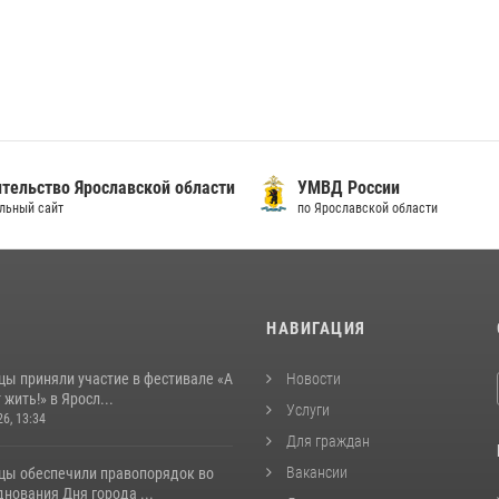
тельство Ярославской области
УМВД России
льный сайт
по Ярославской области
И
НАВИГАЦИЯ
цы приняли участие в фестивале «А
Новости
 жить!» в Яросл...
Услуги
26, 13:34
Для граждан
Вакансии
цы обеспечили правопорядок во
нования Дня города ...