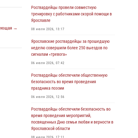
Ярославле
Росгвардейцы провели совместную
03 августа 2026, 06:20
тренировку с работниками скорой помощи в
Ярославле
Росгвардейцы обеспечили правопорядок во
ующая →
время массового забега в Ярославле
08 июля 2026, 13:17
27 июля 2026, 09:10
Ярославские росгвардейцы за прошедшую
неделю совершили более 250 выездов по
Росгвардейцы обеспечили правопорядок во
сигналам «тревога»
время крестного хода в Ярославской области
06 июля 2026, 07:42
27 июля 2026, 09:09
Росгвардейцы обеспечили общественную
ЯРОСЛАВСКИЕ РОСГВАРДЕЙЦЫ ЗА
безопасность во время проведения
ПРОШЕДШУЮ НЕДЕЛЮ СОВЕРШИЛИ БОЛЕЕ
праздника поэзии
250 ВЫЕЗДОВ ПО СИГНАЛАМ «ТРЕВОГА»
06 июля 2026, 12:56
27 июля 2026, 08:57
Росгвардейцы обеспечили безопасность во
ЯРОСЛАВСКИЕ РОСГВАРДЕЙЦЫ ЗА
время проведения мероприятий,
ПРОШЕДШУЮ НЕДЕЛЮ СОВЕРШИЛИ БОЛЕЕ
посвященных Дню семьи любви и верности в
300 ВЫЕЗДОВ ПО СИГНАЛАМ «ТРЕВОГА»
Ярославской области
20 июля 2026, 14:47
08 июля 2026, 17:11