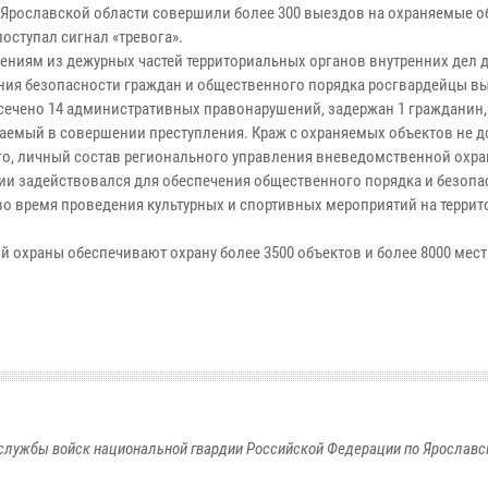
 Ярославской области совершили более 300 выездов на охраняемые об
оступал сигнал «тревога».
ениям из дежурных частей территориальных органов внутренних дел 
ния безопасности граждан и общественного порядка росгвардейцы в
есечено 14 административных правонарушений, задержан 1 гражданин,
аемый в совершении преступления. Краж с охраняемых объектов не 
го, личный состав регионального управления вневедомственной охр
ии задействовался для обеспечения общественного порядка и безопа
во время проведения культурных и спортивных мероприятий на террит
 охраны обеспечивают охрану более 3500 объектов и более 8000 мест
службы войск национальной гвардии Российской Федерации по Ярославс