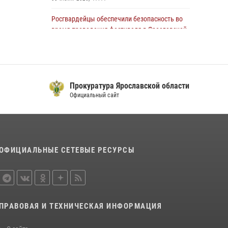
Росгвардейцы обеспечили безопасность во
время проведения фестиваля в Ярославской
области
07 июля 2026, 09:54
ЯРОСЛАВСКИЕ РОСГВАРДЕЙЦЫ ЗА
Прокуратура Ярославской области
ПРОШЕДШУЮ НЕДЕЛЮ СОВЕРШИЛИ БОЛЕЕ
Официальный сайт
400 ВЫЕЗДОВ ПО СИГНАЛАМ «ТРЕВОГА»
13 июля 2026, 08:35
Росгвардейцы обеспечили общественную
безопасность во время театрального
ОФИЦИАЛЬНЫЕ СЕТЕВЫЕ РЕСУРСЫ
шествия
06 июля 2026, 09:55
ЯРОСЛАВСКИЕ РОСГВАРДЕЙЦЫ ЗА
ПРОШЕДШУЮ НЕДЕЛЮ СОВЕРШИЛИ БОЛЕЕ
ПРАВОВАЯ И ТЕХНИЧЕСКАЯ ИНФОРМАЦИЯ
250 ВЫЕЗДОВ ПО СИГНАЛАМ «ТРЕВОГА»
27 июля 2026, 08:57