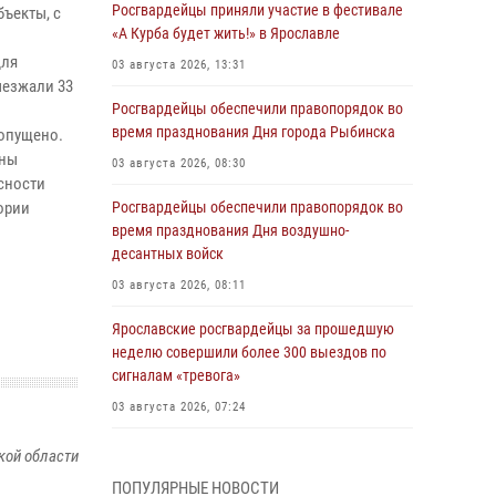
Росгвардейцы приняли участие в фестивале
ъекты, с
«А Курба будет жить!» в Ярославле
для
03 августа 2026, 13:31
ыезжали 33
Росгвардейцы обеспечили правопорядок во
время празднования Дня города Рыбинска
допущено.
аны
03 августа 2026, 08:30
сности
ории
Росгвардейцы обеспечили правопорядок во
время празднования Дня воздушно-
десантных войск
03 августа 2026, 08:11
Ярославские росгвардейцы за прошедшую
неделю совершили более 300 выездов по
сигналам «тревога»
03 августа 2026, 07:24
Росгвардейцы оказали помощь беременной
кой области
женщине во время празднования Дня ВДВ в
ПОПУЛЯРНЫЕ НОВОСТИ