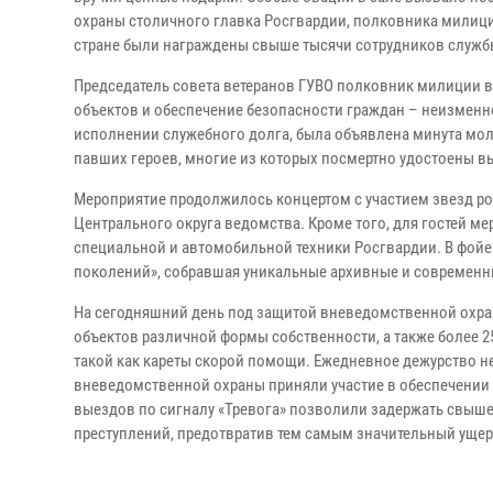
охраны столичного главка Росгвардии, полковника милиции
стране были награждены свыше тысячи сотрудников служб
Председатель совета ветеранов ГУВО полковник милиции в 
объектов и обеспечение безопасности граждан – неизменно
исполнении служебного долга, была объявлена минута мол
павших героев, многие из которых посмертно удостоены в
Мероприятие продолжилось концертом с участием звезд р
Центрального округа ведомства. Кроме того, для гостей м
специальной и автомобильной техники Росгвардии. В фой
поколений», собравшая уникальные архивные и современн
На сегодняшний день под защитой вневедомственной охра
объектов различной формы собственности, а также более 
такой как кареты скорой помощи. Ежедневное дежурство нес
вневедомственной охраны приняли участие в обеспечении 
выездов по сигналу «Тревога» позволили задержать свыше
преступлений, предотвратив тем самым значительный ущер