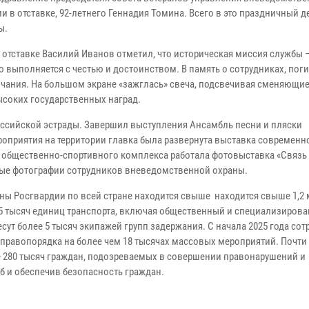
 в отставке, 92-летнего Геннадия Томина. Всего в это праздничный д
ы.
отставке Василий Иванов отметил, что историческая миссия службы 
 выполняется с честью и достоинством. В память о сотрудниках, пог
чания. На большом экране «зажглась» свеча, подсвечивая сменяющи
ысоких государственных наград.
оссийской эстрады. Завершил выступления Ансамбль песни и пляски
ероприятия на территории главка была развернута выставка современн
е общественно-спортивного комплекса работала фотовыставка «Связь
ые фотографии сотрудников вневедомственной охраны.
ны Росгвардии по всей стране находится свыше находится свыше 1,2
25 тысяч единиц транспорта, включая общественный и специализиров
ут более 5 тысяч экипажей групп задержания. С начала 2025 года сот
правопорядка на более чем 18 тысячах массовых мероприятий. Почт
 280 тысяч граждан, подозреваемых в совершении правонарушений и
б и обеспечив безопасность граждан.