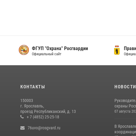
ФГУП "Охрана" Росгвардии
Прави
Официальный сайт
Официа
КОНТАКТЫ
НОВОСТ
150003
Руководите
г. Ярославль,
охраны Росг
проезд Республиканский, д. 13
07 августа 20
+ 7 (4852) 25-25-18
В Ярославл
76uvo@rosgvard.ru
координаци