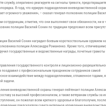
те службу, оперативно реагируете на сигналы тревоги, предотвращает
опорядка. Я горд, что курирую подразделения вневедомственной охра
ивает огромного уважения», – сказал генерал-полковник полиции Васи
-сотрудницам, отметив, что они выполняют свои обязанности, ни в 
олковник полиции Василий Сонин по традиции предложил всем прису
лиции Василий Сонин наградил боевым короткоствольным оружием н
олковника полиции Александра Романенко. Кроме того, отличившим
ручил государственные и ведомственные награды, почетные грамоты 
управления государственного контроля и лицензионно-разрешительно
в поздравил с профессиональным праздником сотрудников самой
тесное взаимодействие между подразделениями, отлаженное годами, я
й задачи.
авления вневедомственной охраны генерал-лейтенант полиции Алекса
составу за высокий профессионализм, а также ветеранам службы за и
тупление, он пожелал всем крепкого здоровья и благополучия, после
здравление председателя совета ветеранов управления вневедомств