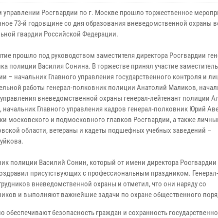
м управлении Росгвардии по г. Москве прошло торжественное меропр
ное 73-й годовщине со дня образования вневедомственной охраны в
ьной гвардии Российской Федерации.
тие прошло под руководством заместителя директора Росгвардии ген
ка полиции Василия Сонина. В торжестве принял участие заместитель
ии – начальник Главного управления государственного контроля и л
ельной работы генерал-полковник полиции Анатолий Маликов, начал
 управления вневедомственной охраны генерал-лейтенант полиции А
, начальник Главного управления кадров генерал-полковник Юрий Ав
ки московского и подмосковного главков Росгвардии, а также личны
ской области, ветераны и кадеты подшефных учебных заведений –
уйкова.
ик полиции Василий Сонин, который от имени директора Росгвардии 
 поздравил присутствующих с профессиональным праздником. Генера
рудников вневедомственной охраны и отметил, что они наряду со
иков и выполняют важнейшие задачи по охране общественного поря
о обеспечивают безопасность граждан и сохранность государственно