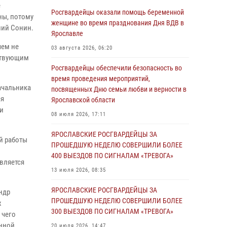
Росгвардейцы обеспечили правопорядок во
е
время празднования Дня воздушно-
Росгвардейцы оказали помощь беременной
ны, потому
десантных войск
женщине во время празднования Дня ВДВ в
лий Сонин.
Ярославле
03 августа 2026, 08:11
чем не
03 августа 2026, 06:20
Ярославские росгвардейцы за прошедшую
тствующим
неделю совершили более 300 выездов по
Росгвардейцы обеспечили безопасность во
сигналам «тревога»
время проведения мероприятий,
ачальника
посвященных Дню семьи любви и верности в
03 августа 2026, 07:24
ся
Ярославской области
и
Росгвардейцы оказали помощь беременной
08 июля 2026, 17:11
женщине во время празднования Дня ВДВ в
Ярославле
ЯРОСЛАВСКИЕ РОСГВАРДЕЙЦЫ ЗА
й работы
ПРОШЕДШУЮ НЕДЕЛЮ СОВЕРШИЛИ БОЛЕЕ
03 августа 2026, 06:20
400 ВЫЕЗДОВ ПО СИГНАЛАМ «ТРЕВОГА»
вляется
Росгвардейцы обеспечили правопорядок во
13 июля 2026, 08:35
время массового забега в Ярославле
ЯРОСЛАВСКИЕ РОСГВАРДЕЙЦЫ ЗА
ндр
27 июля 2026, 09:10
ПРОШЕДШУЮ НЕДЕЛЮ СОВЕРШИЛИ БОЛЕЕ
х
300 ВЫЕЗДОВ ПО СИГНАЛАМ «ТРЕВОГА»
Росгвардейцы обеспечили правопорядок во
 чего
время крестного хода в Ярославской области
енной
20 июля 2026, 14:47