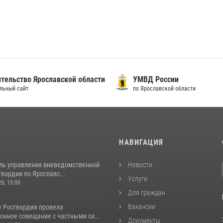
тельство Ярославской области
УМВД России
льный сайт
по Ярославской области
И
НАВИГАЦИЯ
ль управления вневедомственной
Новости
вардии по Ярославс...
Услуги
26, 10:00
Для граждан
Вакансии
е Росгвардия провела
онное совещание с частными ох...
Документы