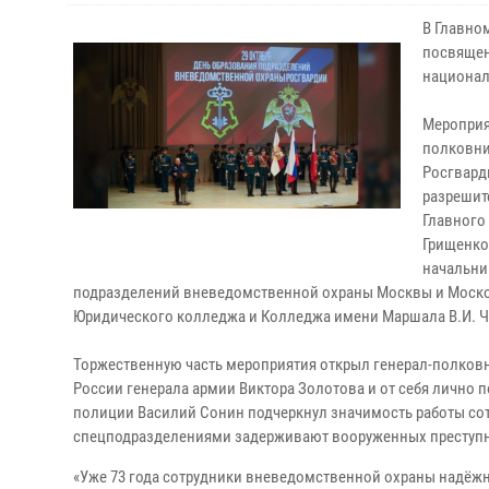
В Главно
посвящен
национал
Мероприя
полковни
Росгвард
разрешит
Главного
Грищенко
начальни
подразделений вневедомственной охраны Москвы и Москов
Юридического колледжа и Колледжа имени Маршала В.И. Ч
Торжественную часть мероприятия открыл генерал-полковн
России генерала армии Виктора Золотова и от себя лично
полиции Василий Сонин подчеркнул значимость работы сот
спецподразделениями задерживают вооруженных преступн
«Уже 73 года сотрудники вневедомственной охраны надёжн