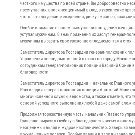
частного имущества по всей стране. Вы добросовестно несё
преступления, внося неоценимый вклад в укрепление прав
что то, что вы делаете ежедневно, рискуя жизнью, заслуж
Особое внимание в своем выступлении он уделил женщинам
уступая мужчинам. В знак признания их заслуг генерал-п
мужчинам выразить свое уважение аплодисментами стоя.
Заместитель директора Росгвардии генерал-полковник по
Управления вневедомственной охраны по городу Москве п
сотрудникам генерал-полковник полиции Василий Сонин в
благодарности.
Заместитель директора Росгвардии – начальник Главного 
Росгвардии генерал-полковник полиции Анатолий Малико
многочисленной службы ведомства, а также отметил, что 
основой успешного выполнения любой даже самой сложно
Продолжая торжественную часть, начальник Главного упр
Грищенко выразил глубокую благодарность всему личному 
неоценимый вклад и мудрое наставничество. Завершая выс
вручил ценные подарки. Особые овации в зале вызвало по