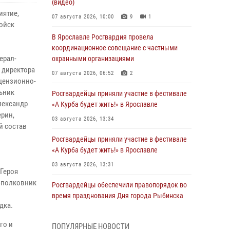
(видео)
иятие,
07 августа 2026, 10:00
9
1
ойск
В Ярославле Росгвардия провела
координационное совещание с частными
ерал-
охранными организациями
 директора
07 августа 2026, 06:52
2
ицензионно-
ьник
Росгвардейцы приняли участие в фестивале
лександр
«А Курба будет жить!» в Ярославле
ерин,
03 августа 2026, 13:34
й состав
Росгвардейцы приняли участие в фестивале
«А Курба будет жить!» в Ярославле
03 августа 2026, 13:31
Героя
л-полковник
Росгвардейцы обеспечили правопорядок во
время празднования Дня города Рыбинска
дка.
03 августа 2026, 08:30
го и
ПОПУЛЯРНЫЕ НОВОСТИ