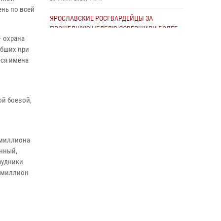
ень по всей
27 июля 2026, 09:09
ЯРОСЛАВСКИЕ РОСГВАРДЕЙЦЫ ЗА
ПРОШЕДШУЮ НЕДЕЛЮ СОВЕРШИЛИ БОЛЕЕ
– охрана
250 ВЫЕЗДОВ ПО СИГНАЛАМ «ТРЕВОГА»
ибших при
27 июля 2026, 08:57
еся имена
Росгвардейцы обеспечили правопорядок во
время ночного забега в Ярославле
20 июля 2026, 12:03
ой боевой,
Росгвардейцы оказали помощь
пострадавшему в ДТП мотоциклисту в
Ярославле
 миллиона
анный,
20 июля 2026, 11:59
рудники
Росгвардейцы обеспечили правопорядок во
и миллион
время массового забега в Ярославле
27 июля 2026, 09:10
В Ярославле Росгвардия провела