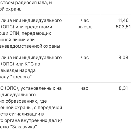
твом радиосигнала, и
ой охраны
лица или индивидуального
час
11,46
 (ОПС) или средствами
выезд
503,51
мощи СПИ, передающих
нной линии или
 вневедомственной охраны
лица или индивидуального
час
8,08
(ОПС) или КТС по
и выезды наряда
алу "тревога"
С (ОПС), установленных на
час
8,31
индивидуального
х образованиях, где
енной охраны, с передачей
ств сигнализации в
 органа внутренних дел и/
елю "Заказчика"