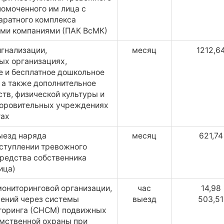
номоченного им лица с
аратного комплекса
ыми компаниями (ПАК ВсМК)
гнализации,
месяц
1212,6
ых организациях,
 и бесплатное дошкольное
 а также дополнительное
ств, физической культуры и
здоровительных учреждениях
тах
ыезд наряда
месяц
621,74
ступлении тревожного
средства собственника
ица)
ониторинговой организации,
час
14,98
ений через системы
выезд
503,51
иторинга (СНСМ) подвижных
омственной охраны при