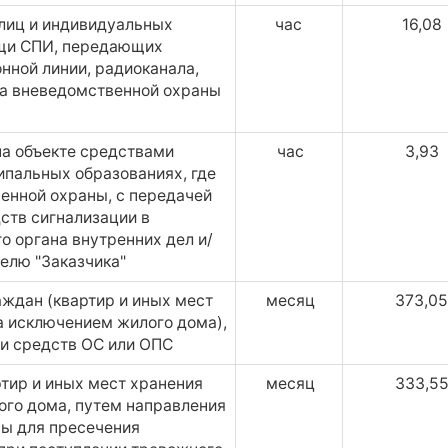
лиц и индивидуальных
час
16,08
щи СПИ, передающих
ной линии, радиоканала,
да вневедомственной охраны
а объекте средствами
час
3,93
ипальных образованиях, где
енной охраны, с передачей
ств сигнализации в
 органа внутренних дел и/
елю "Заказчика"
ждан (квартир и иных мест
месяц
373,05
а исключением жилого дома),
и средств ОС или ОПС
тир и иных мест хранения
месяц
333,5
ого дома, путем направления
ы для пресечения