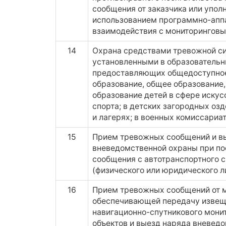
сообщения от заказчика или упол
использованием программно-апп
взаимодействия с мониторингов
14
Охрана средствами тревожной си
установленными в образовательн
предоставляющих общедоступное
образование, общее образование,
образование детей в сфере искус
спорта; в детских загородных о
и лагерях; в военных комиссариа
15
Прием тревожных сообщений и в
вневедомственной охраны при по
сообщения с автотранспортного 
(физического или юридического л
16
Прием тревожных сообщений от м
обеспечивающей передачу извещ
навигационно-спутникового мон
объектов и выезд наряда вневед