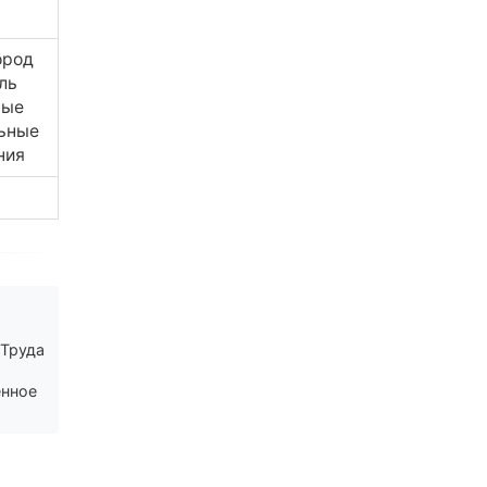
ород
ль
ные
ьные
ния
4
 Труда
енное