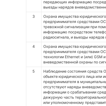
передающих информацию посредс
выезды нарядов вневедомственн
3
Охрана имущества юридического 
предпринимателя средствами ОС
тревожной сигнализации при по
информацию посредством телефо
радиосигнала, и выезды нарядов
4
Охрана имущества юридического 
предпринимателя средствами ОС 
технологии Ethernet и (или) GSM 
вневедомственной охраны по сигн
5
Наблюдение состояния средств О
объекте юридического лица или 
предпринимателя в муниципальны
отсутствуют наряды вневедомств
информации о срабатывании сред
дежурную часть территориального
или уполномоченному представит