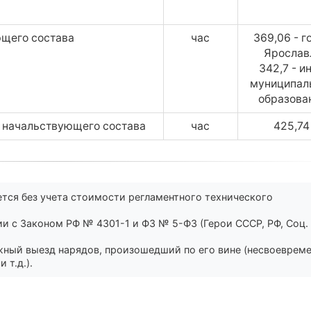
ющего состава
час
369,06 - г
Ярослав
342,7 - и
муниципал
образова
о начальствующего состава
час
425,7
тся без учета стоимости регламентного технического
и с Законом РФ № 4301-1 и ФЗ № 5-ФЗ (Герои СССР, РФ, Соц.
жный выезд нарядов, произошедший по его вине (несвоеврем
 т.д.).