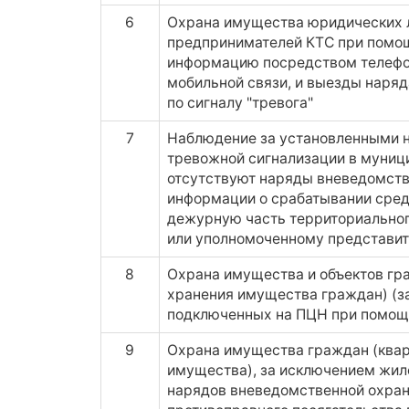
6
Охрана имущества юридических 
предпринимателей КТС при помо
информацию посредством телефон
мобильной связи, и выезды наря
по сигналу "тревога"
7
Наблюдение за установленными н
тревожной сигнализации в муниц
отсутствуют наряды вневедомств
информации о срабатывании сред
дежурную часть территориального
или уполномоченному представит
8
Охрана имущества и объектов гра
хранения имущества граждан) (з
подключенных на ПЦН при помощ
9
Охрана имущества граждан (квар
имущества), за исключением жил
нарядов вневедомственной охран