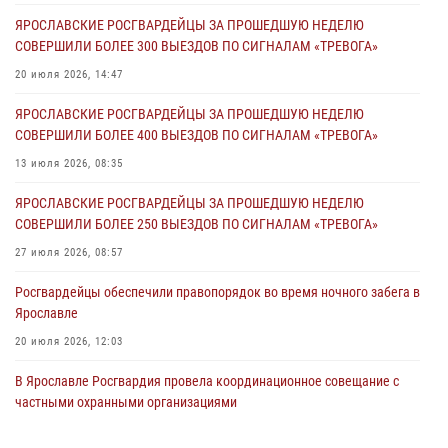
Росгвардейцы оказали помощь беременной женщине во время
ЯРОСЛАВСКИЕ РОСГВАРДЕЙЦЫ ЗА ПРОШЕДШУЮ НЕДЕЛЮ
празднования Дня ВДВ в Ярославле
СОВЕРШИЛИ БОЛЕЕ 300 ВЫЕЗДОВ ПО СИГНАЛАМ «ТРЕВОГА»
03 августа 2026, 06:20
20 июля 2026, 14:47
Росгвардейцы обеспечили правопорядок во время массового
ЯРОСЛАВСКИЕ РОСГВАРДЕЙЦЫ ЗА ПРОШЕДШУЮ НЕДЕЛЮ
забега в Ярославле
СОВЕРШИЛИ БОЛЕЕ 400 ВЫЕЗДОВ ПО СИГНАЛАМ «ТРЕВОГА»
27 июля 2026, 09:10
13 июля 2026, 08:35
Росгвардейцы обеспечили правопорядок во время крестного хода
ЯРОСЛАВСКИЕ РОСГВАРДЕЙЦЫ ЗА ПРОШЕДШУЮ НЕДЕЛЮ
в Ярославской области
СОВЕРШИЛИ БОЛЕЕ 250 ВЫЕЗДОВ ПО СИГНАЛАМ «ТРЕВОГА»
27 июля 2026, 09:09
27 июля 2026, 08:57
Росгвардейцы обеспечили правопорядок во время ночного забега в
Ярославле
20 июля 2026, 12:03
В Ярославле Росгвардия провела координационное совещание с
частными охранными организациями
07 августа 2026, 06:52
2