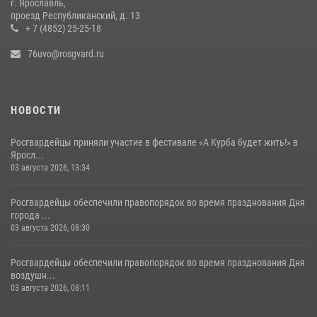
г. Ярославль,
забега в Ярославле
проезд Республиканский, д. 13
+ 7 (4852) 25-25-18
27 июля 2026, 09:10
76uvo@rosgvard.ru
НОВОСТИ
Росгвардейцы приняли участие в фестивале «А Курба будет жить!» в
Яросл...
03 августа 2026, 13:34
Росгвардейцы обеспечили правопорядок во время празднования Дня
города ...
03 августа 2026, 08:30
Росгвардейцы обеспечили правопорядок во время празднования Дня
воздушн...
03 августа 2026, 08:11