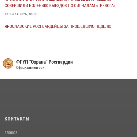
СОВЕРШИЛИ БОЛЕЕ 400 ВЫЕЗДОВ ПО СИГНАЛАМ «ТРЕВОГА»
13 июля 2026, 08:35
ЯРОСЛАВСКИЕ РОСГВАРДЕЙЦЫ ЗА ПРОШЕДШУЮ НЕДЕЛЮ
СОВЕРШИЛИ БОЛЕЕ 250 ВЫЕЗДОВ ПО СИГНАЛАМ «ТРЕВОГА»
27 июля 2026, 08:57
ЯРОСЛАВСКИЕ РОСГВАРДЕЙЦЫ ЗА ПРОШЕДШУЮ НЕДЕЛЮ
СОВЕРШИЛИ БОЛЕЕ 300 ВЫЕЗДОВ ПО СИГНАЛАМ «ТРЕВОГА»
ФГУП "Охрана" Росгвардии
Официальный сайт
20 июля 2026, 14:47
Росгвардейцы оказали помощь пострадавшему в ДТП
мотоциклисту в Ярославле
20 июля 2026, 11:59
Росгвардейцы оказали помощь беременной женщине во время
празднования Дня ВДВ в Ярославле
КОНТАКТЫ
03 августа 2026, 06:20
150003
Росгвардейцы обеспечили правопорядок во время массового