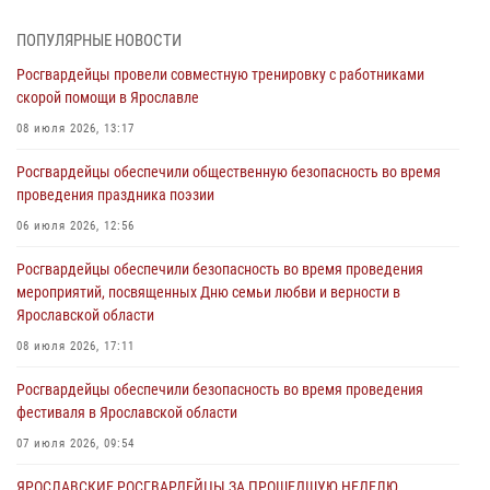
Росгвардейцы обеспечили правопорядок во время массового
ПОПУЛЯРНЫЕ НОВОСТИ
забега в Ярославле
Росгвардейцы провели совместную тренировку с работниками
27 июля 2026, 09:10
скорой помощи в Ярославле
Росгвардейцы обеспечили правопорядок во время крестного хода
08 июля 2026, 13:17
в Ярославской области
Росгвардейцы обеспечили общественную безопасность во время
27 июля 2026, 09:09
проведения праздника поэзии
ЯРОСЛАВСКИЕ РОСГВАРДЕЙЦЫ ЗА ПРОШЕДШУЮ НЕДЕЛЮ
06 июля 2026, 12:56
СОВЕРШИЛИ БОЛЕЕ 250 ВЫЕЗДОВ ПО СИГНАЛАМ «ТРЕВОГА»
Росгвардейцы обеспечили безопасность во время проведения
27 июля 2026, 08:57
мероприятий, посвященных Дню семьи любви и верности в
Ярославской области
ЯРОСЛАВСКИЕ РОСГВАРДЕЙЦЫ ЗА ПРОШЕДШУЮ НЕДЕЛЮ
СОВЕРШИЛИ БОЛЕЕ 300 ВЫЕЗДОВ ПО СИГНАЛАМ «ТРЕВОГА»
08 июля 2026, 17:11
20 июля 2026, 14:47
Росгвардейцы обеспечили безопасность во время проведения
фестиваля в Ярославской области
07 июля 2026, 09:54
ЯРОСЛАВСКИЕ РОСГВАРДЕЙЦЫ ЗА ПРОШЕДШУЮ НЕДЕЛЮ